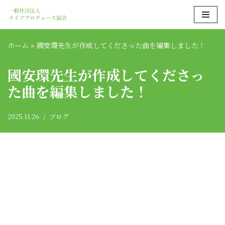
コ
ン
ホーム
»
國安環先生が作成してくださった曲を編集しました！
テ
ン
國安環先生が作成してくださっ
ツ
た曲を編集しました！
へ
ス
キ
2025.11.26
ブログ
ッ
プ