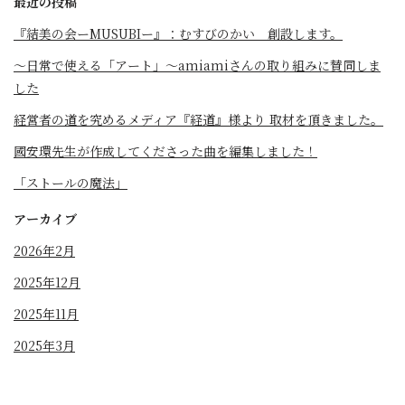
最近の投稿
『結美の会ーMUSUBIー』：むすびのかい 創設します。
～日常で使える「アート」～amiamiさんの取り組みに賛同しま
した
経営者の道を究めるメディア『経道』様より 取材を頂きました。
國安環先生が作成してくださった曲を編集しました！
「ストールの魔法」
アーカイブ
2026年2月
2025年12月
2025年11月
2025年3月